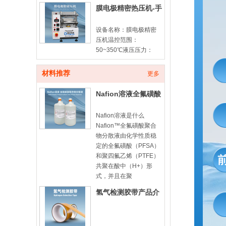
膜电极精密热压机-手
动款
设备名称：膜电极精密
压机温控范围：
50~350℃液压压力：
10ton计时器：100min
倒计时平板尺寸：
材料推荐
更多
180*180mm膜电极由质
子交换膜（PEM）与两
Nafion溶液全氟磺酸
侧催化
型聚合物分散液-
Nafion溶液是什么
Nafion™全氟磺酸聚合
物分散液由化学性质稳
定的全氟磺酸（PFSA）
和聚四氟乙烯（PTFE）
共聚在酸中（H+）形
式，并且在聚
氢气检测胶带产品介
绍