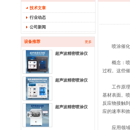
技术文章
行业动态
公司新闻
设备推荐
更多
喷涂催化
超声波精密喷涂仪
260E-台式超声喷涂
概念：喷涂
设
过程。这些
超声波精密喷涂仪
工作原理：
200E-台式超声喷涂
设
基材表面。
反应物接触
超声波精密喷涂仪
应的速率和
500E-立式超声喷涂
设
应用领域