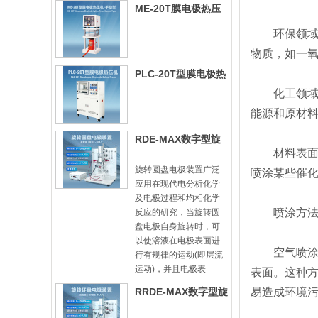
ME-20T膜电极热压
机-手动型
环保领域：
物质，如一
PLC-20T型膜电极热
压机
化工领域：
能源和原材
RDE-MAX数字型旋
材料表面处
转圆盘电极装置
旋转圆盘电极装置广泛
喷涂某些催
应用在现代电分析化学
及电极过程和均相化学
喷涂方法
反应的研究，当旋转圆
盘电极自身旋转时，可
以使溶液在电极表面进
空气喷涂：
行有规律的运动(即层流
运动)，并且电极表
表面。这种
RRDE-MAX数字型旋
易造成环境
转圆盘圆环电极装