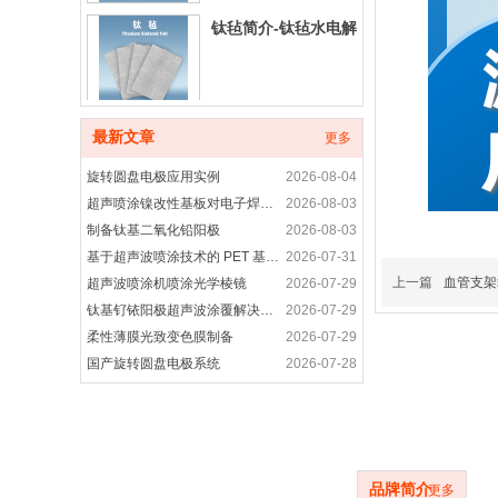
钛毡简介-钛毡水电解
铂碳催化剂产品介绍
最新文章
更多
旋转圆盘电极应用实例
2026-08-04
超声喷涂镍改性基板对电子焊接接头性能的优化研究
2026-08-03
制备钛基二氧化铅阳极
2026-08-03
铂合金催化剂产品简
基于超声波喷涂技术的 PET 基底柔性电致发光涂层制备研究
2026-07-31
介
上一篇
血管支架
超声波喷涂机喷涂光学棱镜
2026-07-29
钛基钌铱阳极超声波涂覆解决方案
2026-07-29
非贵金属催化剂-非铂
柔性薄膜光致变色膜制备
2026-07-29
催化剂产品介绍
国产旋转圆盘电极系统
2026-07-28
旋转圆盘电极装置是用于什么
2026-07-28
高纯晶须碳纳米管-超声波喷涂精密成膜
2026-07-28
品牌简介
进口科研耗材代购产
超声波喷涂工艺应用-光电耦合器精密涂层制备方案
2026-07-27
品
旋转圆盘电极的功能
2026-07-27
品牌简介
更多
旋转圆盘电极应用案例
2026-07-27