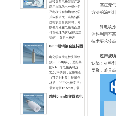
旋转圆盘电极装置广泛
高压无气喷
应用在现代电分析化学
及电极过程和均相化学
方法的涂料
反应的研究，当旋转圆
盘电极自身旋转时，可
静电喷涂：
以使溶液在电极表面进
行有规律的运动(即层流
涂料利用率
运动)，并且电极表
技术要求较
8mm紫铜镀金旋转圆
盘电极头-8mm31
超声波
电化学腐蚀电极头螺纹
接头：3/8美制，适配美
缺陷；材料利
国PINE导电接头材质：
团聚，兼具
316L不锈钢，紫铜镀金
（可定制材质）绝缘帽
材质：PEEK电极直径：
最大可测15.5mm，最
纯铂5mm旋转圆盘电
极头