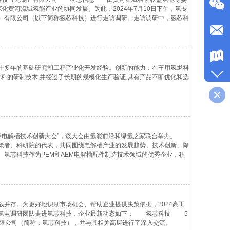
化黄河流域氢能产业的协同发展。为此，2024年7月10日下午，氢专
）有限公司（以下简称氢芯科技）进行走访调研。走访调研中，氢芯科
的主要工作。其中，在催化剂研发领域，氢芯科技即将迎来更进一步的
十多年的基础研究和工程产业化开发经验。创新的能力：在车用氢燃料
材料的研制技术,并经过了长期的规模化生产验证,具有产品不断优化和选
届国际电解槽技术创新大会”，该大会由氢能前沿和绿氢之家联合举办。
策者、科研院的代表，共同围绕电解槽产业的发展趋势、技术创新、降
氢芯科技作为PEM和AEM电解槽配件制造技术领域的优秀企业，积
方向，推动产业的高质量发展。 展位图↑ 圆桌对话↑ 颁奖图
存。为更好地识别市场机会、帮助企业提供决策依据，2024高工
工氢电调研团队走进氢芯科技，企业最新动态如下： 氢芯科技 5
）有限公司（简称：氢芯科技），并与其相关高层进行了深入交流。