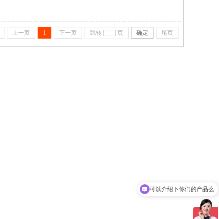
生产与销售，工艺创新及应用推广、自主软件开发为一体的创新科技公
上一页
1
下一页
跳转
页
确定
尾页
可以介绍下你们的产品么
你们是怎么收费的呢