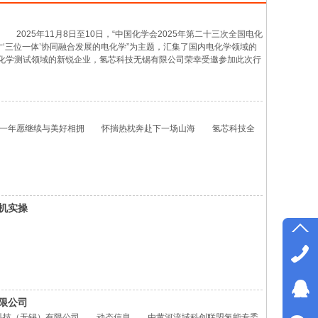
25年11月8日至10日，“中国化学会2025年第二十三次全国电化
才‘三位一体’协同融合发展的电化学”为主题，汇集了国内电化学领域的
化学测试领域的新锐企业，氢芯科技无锡有限公司荣幸受邀参加此次行
三天的展会中，氢芯科技集中展示了多款核心产品，包括超声喷涂
一年愿继续与美好相拥 怀揣热枕奔赴下一场山海 氢芯科技全
机实操
限公司
科技（无锡）有限公司 动态信息 由黄河流域科创联盟氢能专委