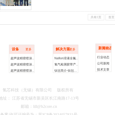
氢芯科技是一家致力于氢能源专用设备、核心材料的研发、
司。公司研发人员在燃料电池、水电解制氢领域的
共有1页
首页
材料
设备
新闻动态
新闻动态
更多
设备
解决方案
更多
更多
行业动态
超声波精密喷涂仪260E-台式超声喷涂设备
Nafion溶液全氟磺酸型聚合物分散液-Nafion全氟树脂溶液
公司新闻
超声波精密喷涂仪200E-台式超声喷涂设备
氢气检测胶带产品介绍
技术文章
超声波精密喷涂仪500E-立式超声喷涂设备
钛毡简介-钛毡水电解
ME-20T膜电极热压机-手动型
铂碳催化剂产品介绍
PLC-20T型膜电极热压机
铂合金催化剂产品简介
RDE-MAX数字型旋转圆盘电极装置
非贵金属催化剂-非铂催化剂产品介绍
氢芯科技（无锡）有限公司 版权所有
RRDE-MAX数字型旋转圆盘圆环电极装置
进口科研耗材代购产品
地址： 江苏省无锡市新吴区长江南路17-13号
8mm紫铜镀金旋转圆盘电极头-8mm316不锈钢旋转圆盘电极头
邮箱：lill@h2core.cn
纯铂5mm旋转圆盘电极头
膜电极精密热压机-手动款
备案/许可证编号为：苏ICP备2024057831号