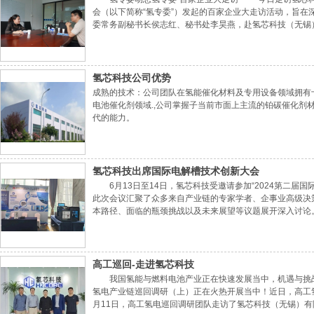
会（以下简称“氢专委”）发起的百家企业大走访活动，旨在深
委常务副秘书长侯志红、秘书处李昊燕，赴氢芯科技（无锡
技副总窦志强详细介绍了公司主营业务以及在技术研发方面
突破，投入市场后可以很大程度地解决国外产品
氢芯科技公司优势
成熟的技术：公司团队在氢能催化材料及专用设备领域拥有
电池催化剂领域.,公司掌握子当前市面上主流的铂碳催化剂
代的能力。
氢芯科技出席国际电解槽技术创新大会
6月13日至14日，氢芯科技受邀请参加“2024第二
此次会议汇聚了众多来自产业链的专家学者、企事业高级决
本路径、面临的瓶颈挑战以及未来展望等议题展开深入讨论。
极参与此次盛会，与各方共同探讨电解槽技术的未来发展
↑ “金氢奖”↑ 展望未来，氢芯
高工巡回-走进氢芯科技
我国氢能与燃料电池产业正在快速发展当中，机遇与挑战并
氢电产业链巡回调研（上）正在火热开展当中！近日，高
月11日，高工氢电巡回调研团队走访了氢芯科技（无锡