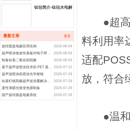
钛毡简介-钛毡水电解
●超高材
铂碳催化剂产品介绍
最新文章
更多
料利用率达
旋转圆盘电极应用实例
2026-08-04
超声喷涂镍改性基板对电子焊接接头性能的优化研究
2026-08-03
适配PO
制备钛基二氧化铅阳极
2026-08-03
铂合金催化剂产品简
基于超声波喷涂技术的 PET 基底柔性电致发光涂层制备研究
2026-07-31
介
超声波喷涂机喷涂光学棱镜
2026-07-29
放，符合
钛基钌铱阳极超声波涂覆解决方案
2026-07-29
非贵金属催化剂-非铂
柔性薄膜光致变色膜制备
2026-07-29
催化剂产品介绍
国产旋转圆盘电极系统
2026-07-28
旋转圆盘电极装置是用于什么
2026-07-28
高纯晶须碳纳米管-超声波喷涂精密成膜
2026-07-28
●温和无
进口科研耗材代购产
超声波喷涂工艺应用-光电耦合器精密涂层制备方案
2026-07-27
品
旋转圆盘电极的功能
2026-07-27
旋转圆盘电极应用案例
2026-07-27