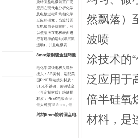
旋转圆盘电极装置广泛
应用在现代电分析化学
及电极过程和均相化学
然飘落）
反应的研究，当旋转圆
盘电极自身旋转时，可
以使溶液在电极表面进
波喷
行有规律的运动(即层流
运动)，并且电极表
8mm紫铜镀金旋转圆
涂技术的
盘电极头-8mm31
电化学腐蚀电极头螺纹
接头：3/8美制，适配美
泛应用于
国PINE导电接头材质：
316L不锈钢，紫铜镀金
（可定制材质）绝缘帽
倍半硅氧
材质：PEEK电极直径：
最大可测15.5mm，最
纯铂5mm旋转圆盘电
材料，是
极头