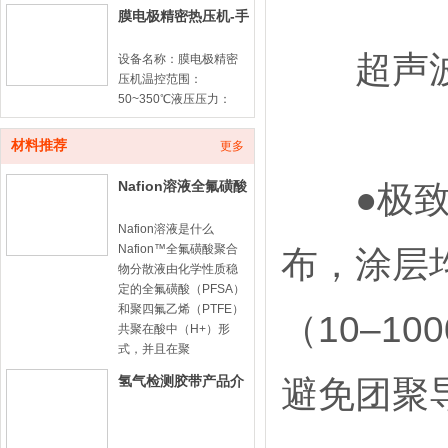
膜电极精密热压机-手
动款
超声波
设备名称：膜电极精密
压机温控范围：
50~350℃液压压力：
10ton计时器：100min
倒计时平板尺寸：
材料推荐
更多
180*180mm膜电极由质
子交换膜（PEM）与两
Nafion溶液全氟磺酸
●极致均
侧催化
型聚合物分散液-
Nafion溶液是什么
Nafion™全氟磺酸聚合
布，涂层
物分散液由化学性质稳
定的全氟磺酸（PFSA）
和聚四氟乙烯（PTFE）
（10–1
共聚在酸中（H+）形
式，并且在聚
氢气检测胶带产品介
避免团聚
绍