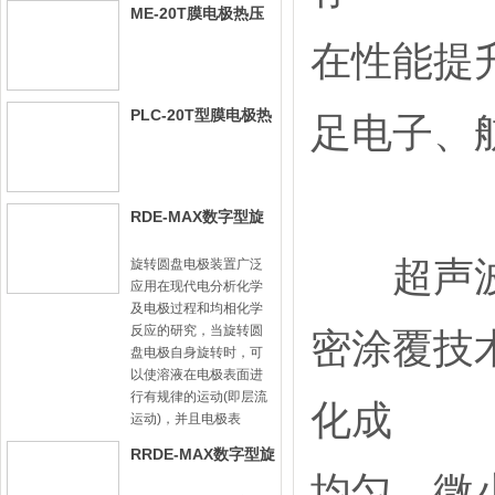
ME-20T膜电极热压
机-手动型
在性能提
PLC-20T型膜电极热
足电子、
压机
RDE-MAX数字型旋
转圆盘电极装置
超声波喷
旋转圆盘电极装置广泛
应用在现代电分析化学
及电极过程和均相化学
反应的研究，当旋转圆
密涂覆技
盘电极自身旋转时，可
以使溶液在电极表面进
行有规律的运动(即层流
化成
运动)，并且电极表
RRDE-MAX数字型旋
均匀、微
转圆盘圆环电极装