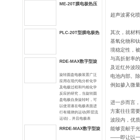
ME-20T膜电极热压
机-手动型
超声波雾化喷
其次，就材
PLC-20T型膜电极热
压机
基氧化物和
境稳定性，
与高折射率
RDE-MAX数字型旋
及近红外波
转圆盘电极装置
旋转圆盘电极装置广泛
电池内部。
应用在现代电分析化学
例如掺入微
及电极过程和均相化学
反应的研究，当旋转圆
盘电极自身旋转时，可
进一步而言
以使溶液在电极表面进
方案往往需要
行有规律的运动(即层流
运动)，并且电极表
波段内，优质
RRDE-MAX数字型旋
能够贡献于光
转圆盘圆环电极装
——即让以