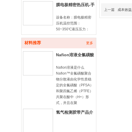
膜电极精密热压机-手
上一篇
成本效益
动款
设备名称：膜电极精密
压机温控范围：
50~350℃液压压力：
10ton计时器：100min
倒计时平板尺寸：
材料推荐
更多
180*180mm膜电极由质
子交换膜（PEM）与两
Nafion溶液全氟磺酸
侧催化
型聚合物分散液-
Nafion溶液是什么
Nafion™全氟磺酸聚合
物分散液由化学性质稳
定的全氟磺酸（PFSA）
和聚四氟乙烯（PTFE）
共聚在酸中（H+）形
式，并且在聚
氢气检测胶带产品介
绍