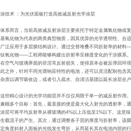
涂技术 ：为光伏面板打造高效减反射光学涂层
料体系而言，当前高效减反射涂层主要依托于特定金属氧化物或
钛基氧化物为代表的两类典型物质，因其优异的光学透明性、合
被广泛应用于多层膜结构设计。通过交替堆叠不同折射率的材料
的钛氧化物——工程师能够构建出折射率呈梯度变化的干涉膜系
段在空气与玻璃界面的菲涅耳反射损失，使得原本会被反弹回环
除此之外，针对不同光谱响应特性的电池，还可以灵活配制包含
量杂质以调节吸收边，或者引入疏水、自清洁基团以延长涂层在
，这些精心设计的光学功能层并不仅仅局限于单一的减反射作用
兼顾多个目标：首先，最直接的便是最大化入射光的透射率，通常在
涂层可将平均反射率从裸玻璃的4%以上压低至1%以下。这意
生载流子的产生。其次，通过调整各子层的厚度与折射率，该膜
一定角度斜射入面板的光线发生弯折，从而延长其在电池内部的