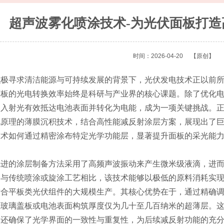
超声波雾化喷涂技术-为光伏面板打
时间：2026-04-20
【原创】
积极寻求清洁能源与可持续发展的背景下，光伏发电技术正以前
面板的光电转换效率始终是科研与产业界的核心课题。除了优化
的入射光有效抵达电池表面并转化为电能，成为一项关键挑战。
化原理的薄膜沉积技术，结合高性能减反射涂层方案，展现出了
技术如何通过精密涂布特定光学功能层，显著提升面板的采光能
先进的涂层制备方法采用了高频声波振动来产生微米级液滴，进
。与传统喷涂或旋涂工艺相比，该技术能够以极低的原料消耗实
适合平板类光伏组件的大规模生产。其核心优势在于，通过精确
在玻璃盖板或电池表面构筑厚度仅为几十至几百纳米的超薄层。
，还确保了光学界面的一致性与重复性，为后续减反射功能的充