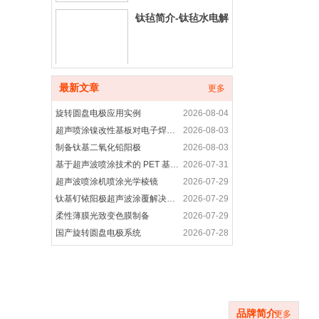
钛毡简介-钛毡水电解
铂碳催化剂产品介绍
最新文章
更多
旋转圆盘电极应用实例
2026-08-04
超声喷涂镍改性基板对电子焊接接头性能的优化研究
2026-08-03
制备钛基二氧化铅阳极
2026-08-03
铂合金催化剂产品简
基于超声波喷涂技术的 PET 基底柔性电致发光涂层制备研究
2026-07-31
介
超声波喷涂机喷涂光学棱镜
2026-07-29
钛基钌铱阳极超声波涂覆解决方案
2026-07-29
非贵金属催化剂-非铂
柔性薄膜光致变色膜制备
2026-07-29
催化剂产品介绍
国产旋转圆盘电极系统
2026-07-28
旋转圆盘电极装置是用于什么
2026-07-28
高纯晶须碳纳米管-超声波喷涂精密成膜
2026-07-28
品牌简介
进口科研耗材代购产
超声波喷涂工艺应用-光电耦合器精密涂层制备方案
2026-07-27
品
旋转圆盘电极的功能
2026-07-27
品牌简介
更多
旋转圆盘电极应用案例
2026-07-27