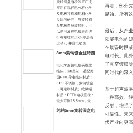
旋转圆盘电极装置广泛
再者，部分
应用在现代电分析化学
及电极过程和均相化学
腐蚀。所有
反应的研究，当旋转圆
盘电极自身旋转时，可
最后，从产
以使溶液在电极表面进
行有规律的运动(即层流
阳能电池的短
运动)，并且电极表
在晨昏时段
8mm紫铜镀金旋转圆
电时长。此外
盘电极头-8mm31
了真空镀膜
电化学腐蚀电极头螺纹
接头：3/8美制，适配美
网时代的深
国PINE导电接头材质：
316L不锈钢，紫铜镀金
基于超声波
（可定制材质）绝缘帽
材质：PEEK电极直径：
一种高效、
最大可测15.5mm，最
反射，增强
纯铂5mm旋转圆盘电
可靠性。未
极头
伏产业向更