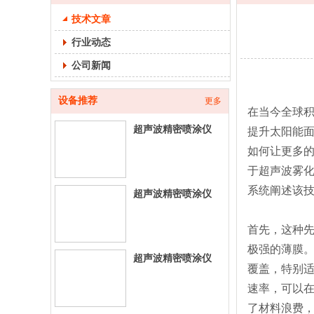
技术文章
行业动态
公司新闻
设备推荐
更多
在当今全球
超声波精密喷涂仪
提升太阳能
260E-台式超声喷涂
如何让更多
设
于超声波雾
系统阐述该
超声波精密喷涂仪
200E-台式超声喷涂
设
首先，这种
极强的薄膜
超声波精密喷涂仪
覆盖，特别
500E-立式超声喷涂
速率，可以
设
了材料浪费