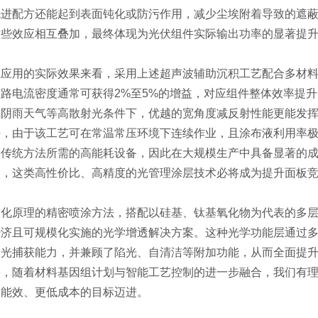
先进配方还能起到表面钝化或防污作用，减少尘埃附着导致的遮
这些效应相互叠加，最终体现为光伏组件实际输出功率的显著提
业应用的实际效果来看，采用上述超声波辅助沉积工艺配合多材
路电流密度通常可获得2%至5%的增益，对应组件整体效率提升
或阴雨天气等高散射光条件下，优越的宽角度减反射性能更能发
，由于该工艺可在常温常压环境下连续作业，且涂布液利用率极
等传统方法所需的高能耗设备，因此在大规模生产中具备显著的
入，这类高性价比、高精度的光管理涂层技术必将成为提升面板
雾化原理的精密喷涂方法，搭配以硅基、钛基氧化物为代表的多
经济且可规模化实施的光学增透解决方案。这种光学功能层通过
了光捕获能力，并兼顾了陷光、自清洁等附加功能，从而全面提
来，随着材料基因组计划与智能工艺控制的进一步融合，我们有
高能效、更低成本的目标迈进。