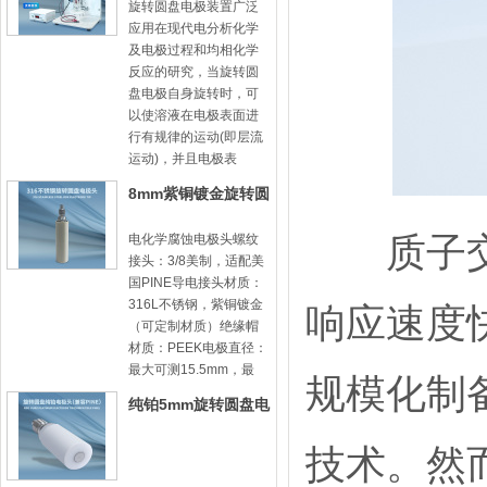
旋转圆盘电极装置广泛
应用在现代电分析化学
及电极过程和均相化学
反应的研究，当旋转圆
盘电极自身旋转时，可
以使溶液在电极表面进
行有规律的运动(即层流
运动)，并且电极表
8mm紫铜镀金旋转圆
盘电极头-8mm31
质子交换
电化学腐蚀电极头螺纹
接头：3/8美制，适配美
国PINE导电接头材质：
316L不锈钢，紫铜镀金
响应速度
（可定制材质）绝缘帽
材质：PEEK电极直径：
最大可测15.5mm，最
规模化制
纯铂5mm旋转圆盘电
极头
技术。然