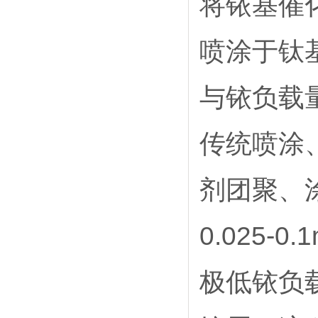
将铱基催
喷涂于钛
与铱负载
传统喷涂
剂团聚、
0.025-0.
极低铱负