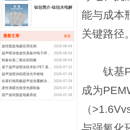
钛毡简介-钛毡水电解
能与成本
关键路径
铂碳催化剂产品介绍
最新文章
更多
旋转圆盘电极应用实例
2026-08-04
超声喷涂镍改性基板对电子焊接接头性能的优化研究
2026-08-03
制备钛基二氧化铅阳极
2026-08-03
铂合金催化剂产品简
基于超声波喷涂技术的 PET 基底柔性电致发光涂层制备研究
2026-07-31
介
钛基PT
超声波喷涂机喷涂光学棱镜
2026-07-29
钛基钌铱阳极超声波涂覆解决方案
2026-07-29
成为PE
非贵金属催化剂-非铂
柔性薄膜光致变色膜制备
2026-07-29
催化剂产品介绍
国产旋转圆盘电极系统
2026-07-28
旋转圆盘电极装置是用于什么
2026-07-28
（>1.6V
高纯晶须碳纳米管-超声波喷涂精密成膜
2026-07-28
进口科研耗材代购产
超声波喷涂工艺应用-光电耦合器精密涂层制备方案
2026-07-27
品
旋转圆盘电极的功能
2026-07-27
与强氧化
旋转圆盘电极应用案例
2026-07-27