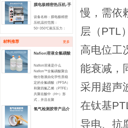
膜电极精密热压机-手
慢，需依
动款
设备名称：膜电极精密
压机温控范围：
层（PTL
50~350℃液压压力：
10ton计时器：100min
倒计时平板尺寸：
材料推荐
更多
180*180mm膜电极由质
高电位工
子交换膜（PEM）与两
Nafion溶液全氟磺酸
侧催化
型聚合物分散液-
能衰减，
Nafion溶液是什么
Nafion™全氟磺酸聚合
物分散液由化学性质稳
定的全氟磺酸（PFSA）
采用超声
和聚四氟乙烯（PTFE）
共聚在酸中（H+）形
式，并且在聚
在钛基P
氢气检测胶带产品介
绍
导电、抗