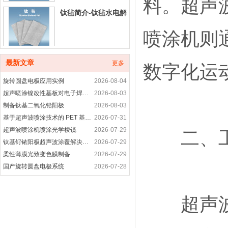
料。超声
钛毡简介-钛毡水电解
喷涂机则
铂碳催化剂产品介绍
最新文章
更多
数字化运
旋转圆盘电极应用实例
2026-08-04
超声喷涂镍改性基板对电子焊接接头性能的优化研究
2026-08-03
制备钛基二氧化铅阳极
2026-08-03
铂合金催化剂产品简
基于超声波喷涂技术的 PET 基底柔性电致发光涂层制备研究
2026-07-31
介
超声波喷涂机喷涂光学棱镜
2026-07-29
二、工
钛基钌铱阳极超声波涂覆解决方案
2026-07-29
非贵金属催化剂-非铂
柔性薄膜光致变色膜制备
2026-07-29
催化剂产品介绍
国产旋转圆盘电极系统
2026-07-28
旋转圆盘电极装置是用于什么
2026-07-28
高纯晶须碳纳米管-超声波喷涂精密成膜
2026-07-28
超声波平
进口科研耗材代购产
超声波喷涂工艺应用-光电耦合器精密涂层制备方案
2026-07-27
品
旋转圆盘电极的功能
2026-07-27
旋转圆盘电极应用案例
2026-07-27