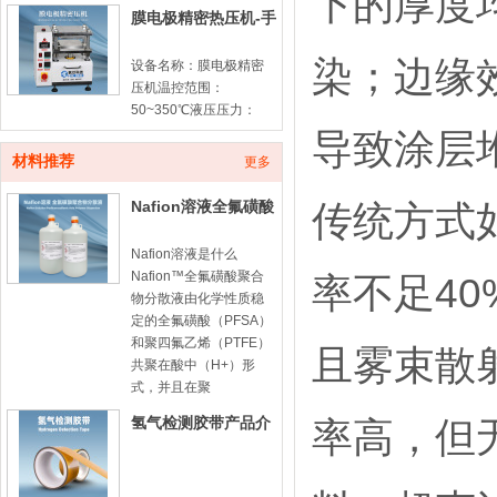
下的厚度
膜电极精密热压机-手
动款
染；边缘
设备名称：膜电极精密
压机温控范围：
50~350℃液压压力：
10ton计时器：100min
导致涂层
倒计时平板尺寸：
材料推荐
更多
180*180mm膜电极由质
子交换膜（PEM）与两
Nafion溶液全氟磺酸
传统方式
侧催化
型聚合物分散液-
Nafion溶液是什么
Nafion™全氟磺酸聚合
率不足40
物分散液由化学性质稳
定的全氟磺酸（PFSA）
和聚四氟乙烯（PTFE）
且雾束散
共聚在酸中（H+）形
式，并且在聚
氢气检测胶带产品介
率高，但
绍