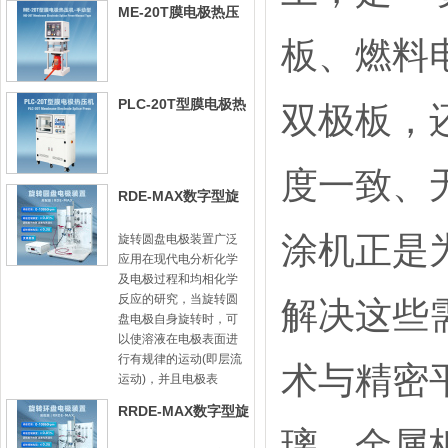
ME-20T膜电极热压
机-手动型
板、燃料
PLC-20T型膜电极热
双极板，
压机
度一致、
RDE-MAX数字型旋
转圆盘电极装置
涂机正是
旋转圆盘电极装置广泛
应用在现代电分析化学
及电极过程和均相化学
反应的研究，当旋转圆
解决这些
盘电极自身旋转时，可
以使溶液在电极表面进
行有规律的运动(即层流
术与精密
运动)，并且电极表
RRDE-MAX数字型旋
璃、金属
转圆盘圆环电极装