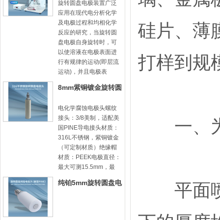
旋转圆盘电极装置广泛
应用在现代电分析化学
及电极过程和均相化学
硅片、薄
反应的研究，当旋转圆
盘电极自身旋转时，可
以使溶液在电极表面进
打样到规
行有规律的运动(即层流
运动)，并且电极表
8mm紫铜镀金旋转圆
盘电极头-8mm31
电化学腐蚀电极头螺纹
接头：3/8美制，适配美
一、为
国PINE导电接头材质：
316L不锈钢，紫铜镀金
（可定制材质）绝缘帽
材质：PEEK电极直径：
最大可测15.5mm，最
纯铂5mm旋转圆盘电
平面喷涂
极头