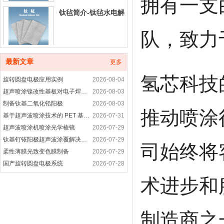
拥有一支
钛毡简介-钛毡水电解
队，致力
铂碳催化剂产品介绍
最新文章
更多
氢芯科技
旋转圆盘电极应用实例
2026-08-04
超声喷涂镍改性基板对电子焊接接头性能的优化研究
2026-08-03
制备钛基二氧化铅阳极
2026-08-03
铂合金催化剂产品简
推动喷涂
基于超声波喷涂技术的 PET 基底柔性电致发光涂层制备研究
2026-07-31
介
超声波喷涂机喷涂光学棱镜
2026-07-29
钛基钌铱阳极超声波涂覆解决方案
2026-07-29
司始终将
非贵金属催化剂-非铂
柔性薄膜光致变色膜制备
2026-07-29
催化剂产品介绍
国产旋转圆盘电极系统
2026-07-28
旋转圆盘电极装置是用于什么
2026-07-28
术进步和
高纯晶须碳纳米管-超声波喷涂精密成膜
2026-07-28
进口科研耗材代购产
超声波喷涂工艺应用-光电耦合器精密涂层制备方案
2026-07-27
品
旋转圆盘电极的功能
2026-07-27
制造商之
旋转圆盘电极应用案例
2026-07-27