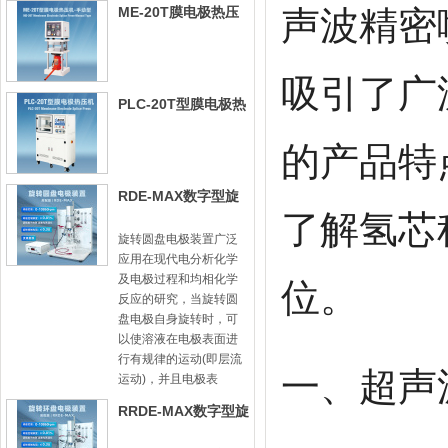
声波精密
ME-20T膜电极热压
机-手动型
吸引了广
PLC-20T型膜电极热
压机
的产品特
RDE-MAX数字型旋
了解氢芯
转圆盘电极装置
旋转圆盘电极装置广泛
应用在现代电分析化学
及电极过程和均相化学
位。
反应的研究，当旋转圆
盘电极自身旋转时，可
以使溶液在电极表面进
行有规律的运动(即层流
一、超声
运动)，并且电极表
RRDE-MAX数字型旋
转圆盘圆环电极装