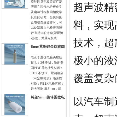
旋转圆盘电极装置广泛
超声波精
应用在现代电分析化学
及电极过程和均相化学
反应的研究，当旋转圆
料，实现
盘电极自身旋转时，可
以使溶液在电极表面进
行有规律的运动(即层流
运动)，并且电极表
技术，超
8mm紫铜镀金旋转圆
盘电极头-8mm31
极小的液
电化学腐蚀电极头螺纹
接头：3/8美制，适配美
国PINE导电接头材质：
316L不锈钢，紫铜镀金
覆盖复杂
（可定制材质）绝缘帽
材质：PEEK电极直径：
最大可测15.5mm，最
纯铂5mm旋转圆盘电
以汽车制
极头