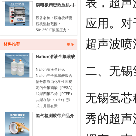
表，超声
膜电极精密热压机-手
动款
设备名称：膜电极精密
应用。对
压机温控范围：
50~350℃液压压力：
10ton计时器：100min
超声波喷
倒计时平板尺寸：
材料推荐
更多
180*180mm膜电极由质
子交换膜（PEM）与两
Nafion溶液全氟磺酸
侧催化
型聚合物分散液-
二、无锡
Nafion溶液是什么
Nafion™全氟磺酸聚合
物分散液由化学性质稳
定的全氟磺酸（PFSA）
无锡氢芯
和聚四氟乙烯（PTFE）
共聚在酸中（H+）形
式，并且在聚
秀的超声
氢气检测胶带产品介
绍