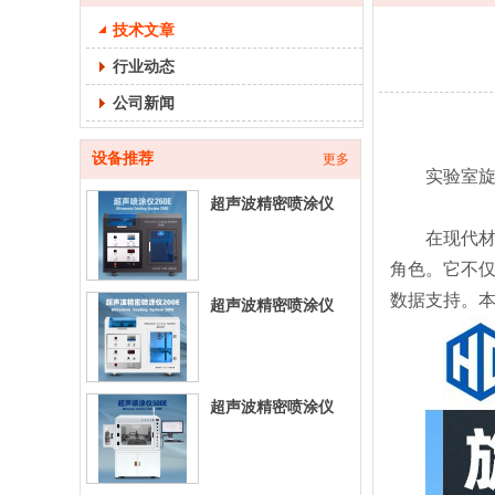
技术文章
行业动态
公司新闻
设备推荐
更多
实验室旋转
超声波精密喷涂仪
260E-台式超声喷涂
在现代材料
设
角色。它不
数据支持。
超声波精密喷涂仪
200E-台式超声喷涂
设
超声波精密喷涂仪
500E-立式超声喷涂
设