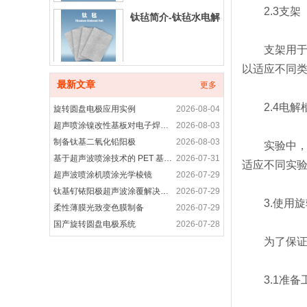
2.3支架
钛毡简介-钛毡水电解
支架用于固
以适应不同
铂碳催化剂产品介绍
最新文章
更多
2.4电解
旋转圆盘电极应用实例
2026-08-04
超声喷涂镍改性基板对电子焊接接头性能的优化研究
2026-08-03
制备钛基二氧化铅阳极
2026-08-03
铂合金催化剂产品简
实验中，电
基于超声波喷涂技术的 PET 基底柔性电致发光涂层制备研究
2026-07-31
介
适应不同实
超声波喷涂机喷涂光学棱镜
2026-07-29
钛基钌铱阳极超声波涂覆解决方案
2026-07-29
3.使用旋
非贵金属催化剂-非铂
柔性薄膜光致变色膜制备
2026-07-29
催化剂产品介绍
国产旋转圆盘电极系统
2026-07-28
旋转圆盘电极装置是用于什么
2026-07-28
为了保证实
高纯晶须碳纳米管-超声波喷涂精密成膜
2026-07-28
进口科研耗材代购产
超声波喷涂工艺应用-光电耦合器精密涂层制备方案
2026-07-27
3.1准备
品
旋转圆盘电极的功能
2026-07-27
旋转圆盘电极应用案例
2026-07-27