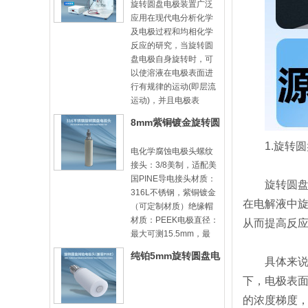
旋转圆盘电极装置广泛
应用在现代电分析化学
及电极过程和均相化学
反应的研究，当旋转圆
盘电极自身旋转时，可
以使溶液在电极表面进
行有规律的运动(即层流
运动)，并且电极表
8mm紫铜镀金旋转圆
盘电极头-8mm31
1.旋转圆
电化学腐蚀电极头螺纹
接头：3/8美制，适配美
国PINE导电接头材质：
旋转圆盘电
316L不锈钢，紫铜镀金
在电解液中
（可定制材质）绝缘帽
材质：PEEK电极直径：
从而提高反
最大可测15.5mm，最
纯铂5mm旋转圆盘电
具体来说，
极头
下，电极表
的浓度梯度