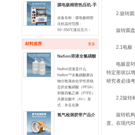
膜电极精密热压机-手
动款
2.旋转圆
设备名称：膜电极精密
压机温控范围：
旋转圆盘电
50~350℃液压压力：
10ton计时器：100min
倒计时平板尺寸：
材料推荐
更多
2.1电极
180*180mm膜电极由质
子交换膜（PEM）与两
Nafion溶液全氟磺酸
侧催化
型聚合物分散液-
电极是RD
Nafion溶液是什么
特定形状以
Nafion™全氟磺酸聚合
研究者必须
物分散液由化学性质稳
定的全氟磺酸（PFSA）
和聚四氟乙烯（PTFE）
2.2旋转
共聚在酸中（H+）形
式，并且在聚
旋转机构是
氢气检测胶带产品介
绍
度。在现代R