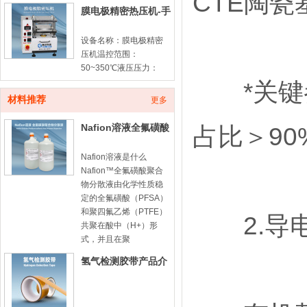
CTE陶
膜电极精密热压机-手
动款
设备名称：膜电极精密
压机温控范围：
50~350℃液压压力：
10ton计时器：100min
*关键参数
倒计时平板尺寸：
材料推荐
更多
180*180mm膜电极由质
子交换膜（PEM）与两
Nafion溶液全氟磺酸
占比＞9
侧催化
型聚合物分散液-
Nafion溶液是什么
Nafion™全氟磺酸聚合
物分散液由化学性质稳
定的全氟磺酸（PFSA）
和聚四氟乙烯（PTFE）
2.导电
共聚在酸中（H+）形
式，并且在聚
氢气检测胶带产品介
绍