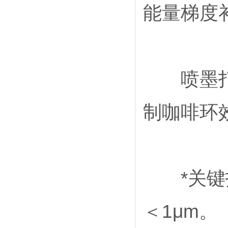
能量梯度
喷墨打印
制咖啡环
*关键指
＜1μm。