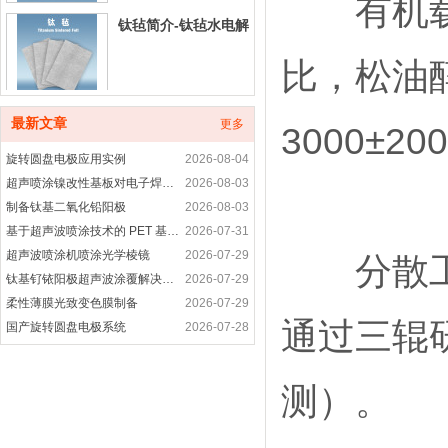
有机载体
钛毡简介-钛毡水电解
比，松油醇
铂碳催化剂产品介绍
最新文章
更多
3000±20
旋转圆盘电极应用实例
2026-08-04
超声喷涂镍改性基板对电子焊接接头性能的优化研究
2026-08-03
制备钛基二氧化铅阳极
2026-08-03
铂合金催化剂产品简
基于超声波喷涂技术的 PET 基底柔性电致发光涂层制备研究
2026-07-31
介
超声波喷涂机喷涂光学棱镜
2026-07-29
分散工艺
钛基钌铱阳极超声波涂覆解决方案
2026-07-29
非贵金属催化剂-非铂
柔性薄膜光致变色膜制备
2026-07-29
通过三辊研
催化剂产品介绍
国产旋转圆盘电极系统
2026-07-28
旋转圆盘电极装置是用于什么
2026-07-28
高纯晶须碳纳米管-超声波喷涂精密成膜
2026-07-28
测）。
进口科研耗材代购产
超声波喷涂工艺应用-光电耦合器精密涂层制备方案
2026-07-27
品
旋转圆盘电极的功能
2026-07-27
旋转圆盘电极应用案例
2026-07-27