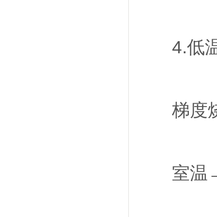
4.低温
梯度烧
室温→3