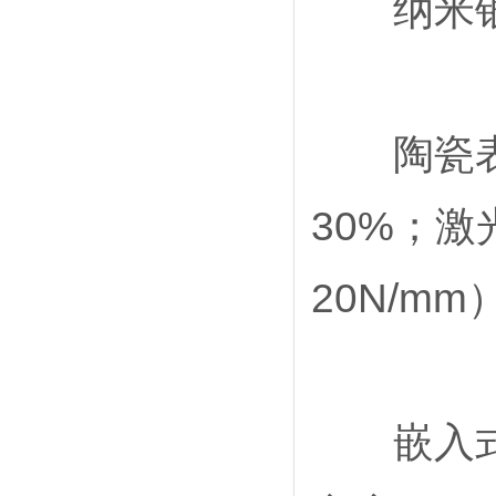
纳米银烧
陶瓷表面
30%；
20N/mm
嵌入式电