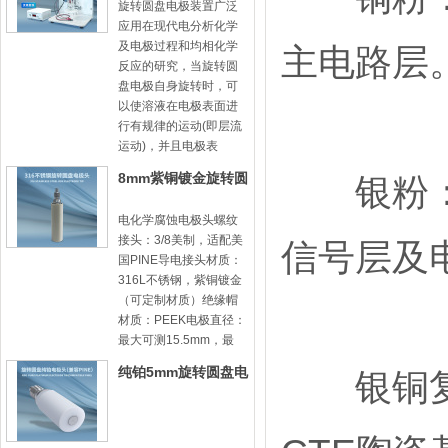
旋转圆盘电极装置广泛
应用在现代电分析化学
及电极过程和均相化学
主电路层
反应的研究，当旋转圆
盘电极自身旋转时，可
以使溶液在电极表面进
行有规律的运动(即层流
运动)，并且电极表
8mm紫铜镀金旋转圆
银粉：电
盘电极头-8mm31
电化学腐蚀电极头螺纹
接头：3/8美制，适配美
信号层及
国PINE导电接头材质：
316L不锈钢，紫铜镀金
（可定制材质）绝缘帽
材质：PEEK电极直径：
最大可测15.5mm，最
纯铂5mm旋转圆盘电
银铜复合粉
极头