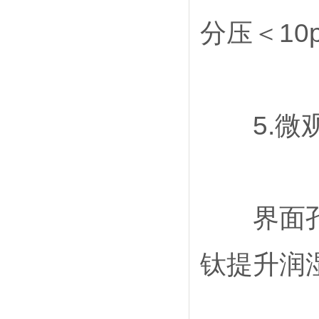
分压＜1
5.微观
界面孔洞控
钛提升润