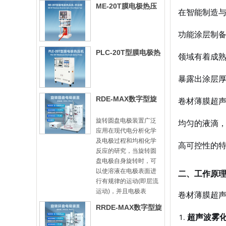
ME-20T膜电极热压
在智能制造与
机-手动型
功能涂层制
PLC-20T型膜电极热
领域有着成
压机
暴露出涂层
RDE-MAX数字型旋
卷材薄膜超
转圆盘电极装置
旋转圆盘电极装置广泛
均匀的液滴
应用在现代电分析化学
及电极过程和均相化学
高可控性的特
反应的研究，当旋转圆
盘电极自身旋转时，可
以使溶液在电极表面进
二、工作原
行有规律的运动(即层流
运动)，并且电极表
卷材薄膜超
RRDE-MAX数字型旋
超声波雾
转圆盘圆环电极装