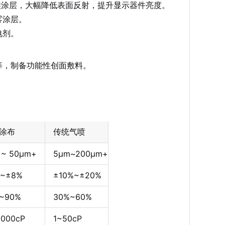
化硅涂层，大幅降低表面反射，提升显示器件亮度。
雾涂层。
电剂。
等，制备功能性创面敷料。
涂布
传统气喷
 ~ 50μm+
5μm~200μm+
~±8%
±10%~±20%
~90%
30%~60%
1000cP
1~50cP