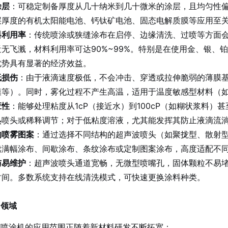
涂层
：可稳定制备厚度从几十纳米到几十微米的涂层，且均匀性偏
层厚度的有机太阳能电池、钙钛矿电池、固态电解质膜等应用至
料利用率
：传统喷涂或狭缝涂布在启停、边缘清洗、过喷等方面
无飞溅，材料利用率可达90%~99%。特别是在使用金、银、
优势具有显著的经济效益。
低损伤
：由于液滴速度极低，不会冲击、穿透或拉伸脆弱的薄膜
膜等）。同时，雾化过程不产生高温，适用于温度敏感型材料（
应性
：能够处理粘度从1cP（接近水）到100cP（如糊状浆料
热喷头或稀释调节；对于低粘度溶液，尤其能发挥其防止液滴流
的喷雾图案
：通过选择不同结构的超声波喷头（如聚拢型、散射
续满幅涂布、间歇涂布、条纹涂布或定制图案涂布，高度适配不
与易维护
：超声波喷头通道宽畅，无微型喷嘴孔，固体颗粒不易
时间。多数系统支持在线清洗模式，可快速更换涂料种类。
用领域
声喷涂机的应用范围正随着新材料研发不断拓宽：