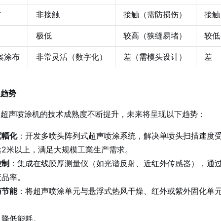
材
非接触
接触（需防损伤）
接触
极低
较高（狭缝易堵）
较低
案涂布
非常灵活（数字化）
差（需模头设计）
差
展趋势
膜超声喷涂机的技术成熟度不断提升，未来将呈现以下趋势：
宽幅化
：开发多喷头阵列式超声喷涂系统，解决单喷头扫描速度受限
达2米以上，满足大规模工業生产需求。
控制
：集成在线膜厚测量仪（如光谱反射、近红外传感器），通过
废品率。
与节能
：将超声喷涂单元与悬浮式热风干燥、红外或紫外固化单元高
，降低能耗。