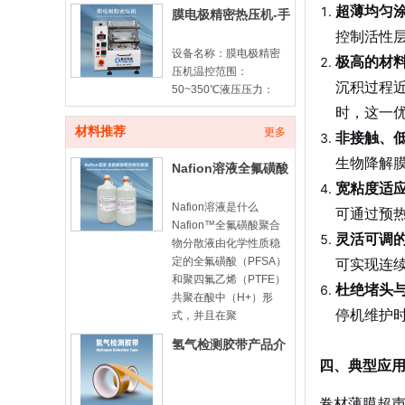
超薄均匀
膜电极精密热压机-手
控制活性
动款
设备名称：膜电极精密
极高的材
压机温控范围：
沉积过程近
50~350℃液压压力：
10ton计时器：100min
时，这一
倒计时平板尺寸：
材料推荐
更多
非接触、
180*180mm膜电极由质
生物降解
子交换膜（PEM）与两
Nafion溶液全氟磺酸
侧催化
宽粘度适
型聚合物分散液-
Nafion溶液是什么
可通过预
Nafion™全氟磺酸聚合
灵活可调
物分散液由化学性质稳
定的全氟磺酸（PFSA）
可实现连
和聚四氟乙烯（PTFE）
杜绝堵头
共聚在酸中（H+）形
停机维护
式，并且在聚
氢气检测胶带产品介
四、典型应
绍
卷材薄膜超