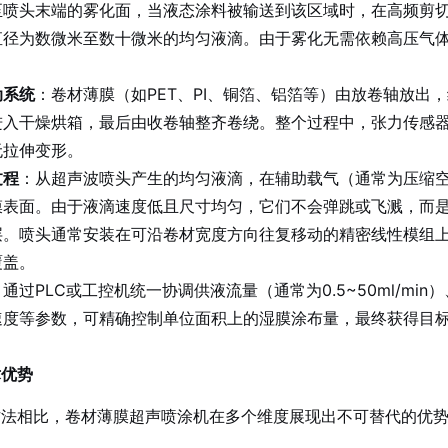
至喷头末端的雾化面，当液态涂料被输送到该区域时，在高频剪
直径为数微米至数十微米的均匀液滴。由于雾化无需依赖高压气
。
动系统
：卷材薄膜（如PET、PI、铜箔、铝箔等）由放卷轴放出
进入干燥烘箱，最后由收卷轴整齐卷绕。整个过程中，张力传感
无拉伸变形。
过程
：从超声波喷头产生的均匀液滴，在辅助载气（通常为压缩
膜表面。由于液滴速度低且尺寸均匀，它们不会弹跳或飞溅，而
层。喷头通常安装在可沿卷材宽度方向往复移动的精密线性模组
覆盖。
：通过PLC或工控机统一协调供液流量（通常为0.5~50ml/m
度等参数，可精确控制单位面积上的湿膜涂布量，最终获得目标干
术优势
方法相比，卷材薄膜超声喷涂机在多个维度展现出不可替代的优