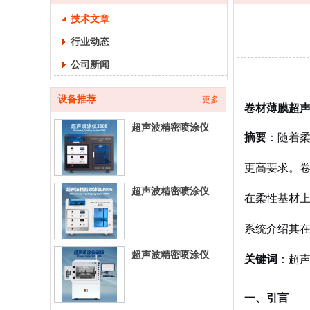
技术文章
行业动态
公司新闻
设备推荐
更多
卷材薄膜超
超声波精密喷涂仪
摘要
：随着
260E-台式超声喷涂
设
更高要求。
超声波精密喷涂仪
在柔性基材
200E-台式超声喷涂
设
系统介绍其
超声波精密喷涂仪
关键词
：超
500E-立式超声喷涂
设
一、引言