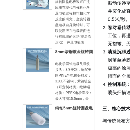
旋转圆盘电极装置广泛
振动传递
应用在现代电分析化学
并雾化成
及电极过程和均相化学
0.5米/秒
反应的研究，当旋转圆
盘电极自身旋转时，可
卷对卷传
以使溶液在电极表面进
工位，再
行有规律的运动(即层流
运动)，并且电极表
无褶皱、
喷涂沉积
8mm紫铜镀金旋转圆
盘电极头-8mm31
飘落至薄
电化学腐蚀电极头螺纹
极高的涂
接头：3/8美制，适配美
幅面的全
国PINE导电接头材质：
316L不锈钢，紫铜镀金
控制系统
（可定制材质）绝缘帽
喷头扫描速
材质：PEEK电极直径：
最大可测15.5mm，最
三、核心技
纯铂5mm旋转圆盘电
极头
与传统涂布