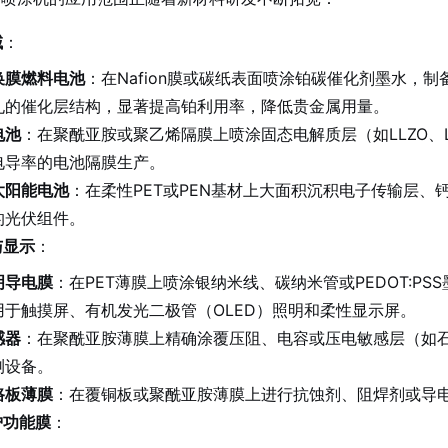
域
：
换膜燃料电池
：在Nafion膜或碳纸表面喷涂铂碳催化剂墨水，
孔的催化层结构，显著提高铂利用率，降低贵金属用量。
电池
：在聚酰亚胺或聚乙烯隔膜上喷涂固态电解质层（如LLZO、
电导率的电池隔膜生产。
太阳能电池
：在柔性PET或PEN基材上大面积沉积电子传输层
的光伏组件。
与显示
：
明导电膜
：在PET薄膜上喷涂银纳米线、碳纳米管或PEDOT:P
用于触摸屏、有机发光二极管（OLED）照明和柔性显示屏。
感器
：在聚酰亚胺薄膜上精确涂覆压阻、电容或压电敏感层（如石墨烯
测设备。
路板薄膜
：在覆铜板或聚酰亚胺薄膜上进行抗蚀剂、阻焊剂或导
护功能膜
：