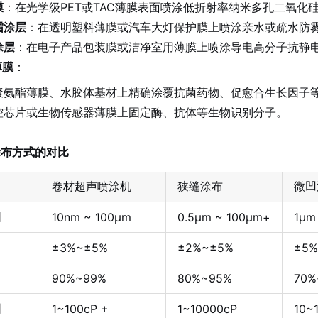
膜
：在光学级PET或TAC薄膜表面喷涂低折射率纳米多孔二氧
霜涂层
：在透明塑料薄膜或汽车大灯保护膜上喷涂亲水或疏水防
涂层
：在电子产品包装膜或洁净室用薄膜上喷涂导电高分子抗静
薄膜
：
聚氨酯薄膜、水胶体基材上精确涂覆抗菌药物、促愈合生长因子
控芯片或生物传感器薄膜上固定酶、抗体等生物识别分子。
涂布方式的对比
卷材超声喷涂机
狭缝涂布
微凹
围
10nm ~ 100μm
0.5μm ~ 100μm+
1μm
±3%~±5%
±2%~±5%
±5%
90%~99%
80%~95%
70%
围
1~100cP +
1~10000cP
10~