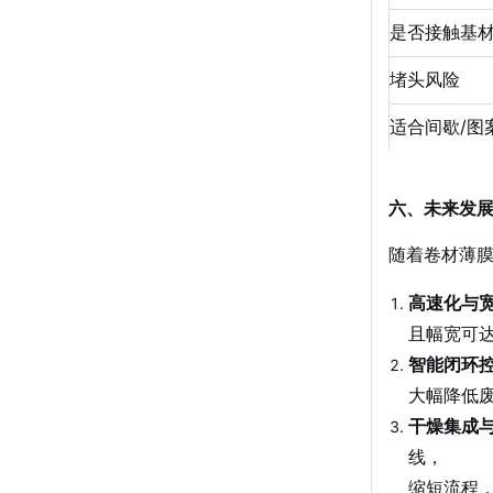
是否接触基
堵头风险
适合间歇/图
六、未来发
随着卷材薄
高速化与
且幅宽可
智能闭环
大幅降低
干燥集成
线，
缩短流程