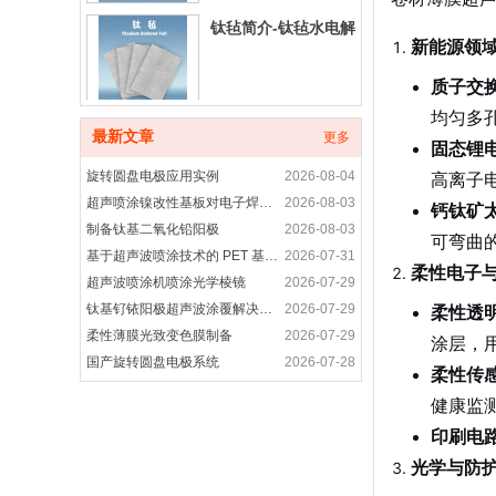
钛毡简介-钛毡水电解
新能源领
质子交
均匀多
铂碳催化剂产品介绍
最新文章
更多
固态锂
旋转圆盘电极应用实例
2026-08-04
高离子
超声喷涂镍改性基板对电子焊接接头性能的优化研究
2026-08-03
钙钛矿
制备钛基二氧化铅阳极
2026-08-03
铂合金催化剂产品简
可弯曲
基于超声波喷涂技术的 PET 基底柔性电致发光涂层制备研究
2026-07-31
介
柔性电子
超声波喷涂机喷涂光学棱镜
2026-07-29
钛基钌铱阳极超声波涂覆解决方案
2026-07-29
柔性透
非贵金属催化剂-非铂
柔性薄膜光致变色膜制备
2026-07-29
涂层，
催化剂产品介绍
国产旋转圆盘电极系统
2026-07-28
柔性传
旋转圆盘电极装置是用于什么
2026-07-28
健康监
高纯晶须碳纳米管-超声波喷涂精密成膜
2026-07-28
印刷电
进口科研耗材代购产
超声波喷涂工艺应用-光电耦合器精密涂层制备方案
2026-07-27
品
光学与防
旋转圆盘电极的功能
2026-07-27
旋转圆盘电极应用案例
2026-07-27